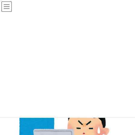
コ
ナ
オープンラボのホームページ
ン
ビ
テ
ゲ
ン
ー
ツ
シ
お知らせ
へ
ョ
ス
ン
キ
に
ッ
移
トップ
お知らせ
お知らせ
ホームページ作成中
プ
動
ホームページ作成中
最
2023-11-27
2024-02-13
3j46h4e3
終
更
新
日
時
: