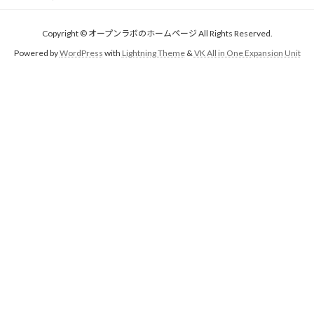
Copyright © オープンラボのホームページ All Rights Reserved.
Powered by
WordPress
with
Lightning Theme
&
VK All in One Expansion Unit