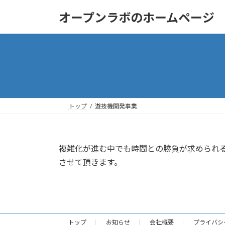
コ
ナ
オープンラボのホームページ
ン
ビ
テ
ゲ
ン
ー
ツ
シ
へ
ョ
ス
ン
キ
に
ッ
移
トップ
遊技機開発事業
プ
動
複雑化が進む中でも時間との勝負が求められ
させて頂きます。
トップ
お知らせ
会社概要
プライバシ