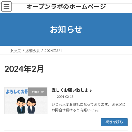
コ
ナ
オープンラボのホームページ
ン
ビ
テ
ゲ
ン
ー
ツ
シ
お知らせ
へ
ョ
ス
ン
キ
に
ッ
移
トップ
お知らせ
2024年2月
プ
動
2024年2月
宜しくお願い致します
お知らせ
2024-02-13
いつも大変お世話になっております。 お気軽に
お問合せ頂けると有難いです。
続きを読む