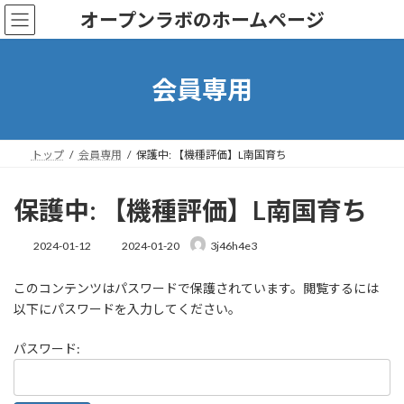
コ
ナ
オープンラボのホームページ
ン
ビ
テ
ゲ
ン
ー
ツ
シ
会員専用
へ
ョ
ス
ン
キ
に
ッ
移
トップ
会員専用
保護中: 【機種評価】L南国育ち
プ
動
保護中: 【機種評価】L南国育ち
最
2024-01-12
2024-01-20
3j46h4e3
終
更
このコンテンツはパスワードで保護されています。閲覧するには
新
日
以下にパスワードを入力してください。
時
:
パスワード: