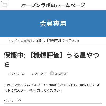
コ
ナ
オープンラボのホームページ
ン
ビ
テ
ゲ
ン
ー
ツ
シ
会員専用
へ
ョ
ス
ン
キ
に
ッ
移
トップ
会員専用
保護中: 【機種評価】うる星やつら
プ
動
保護中: 【機種評価】うる星やつ
ら
最
2024-02-16
2024-02-16
3j46h4e3
終
更
このコンテンツはパスワードで保護されています。閲覧するには
新
日
以下にパスワードを入力してください。
時
:
パスワード: