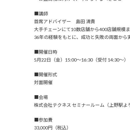
■講師
首席アドバイザー 島田 清貴
大手チェーンにて10数店舗から400店舗規模
36年の経験をもとに、成功と失敗の両面から
■開催日時
5月22日（金）15:00〜16:30（受付 14:30〜）
■開催形式
対面開催
■会場
株式会社テクネス セミナールーム（上野駅よ
■参加費
33,000円（税込）