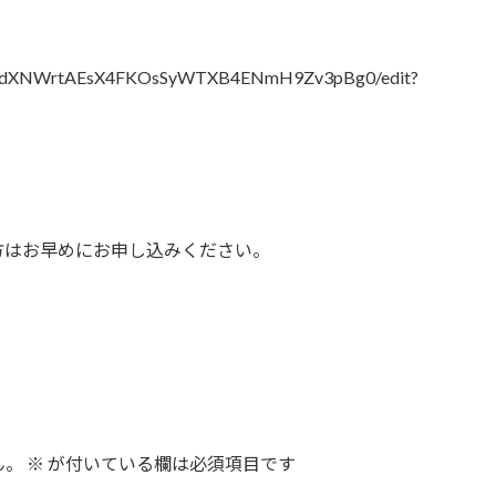
1lwJdXNWrtAEsX4FKOsSyWTXB4ENmH9Zv3pBg0/edit?
。
方はお早めにお申し込みください。
ん。
※
が付いている欄は必須項目です