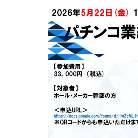
日
時
: