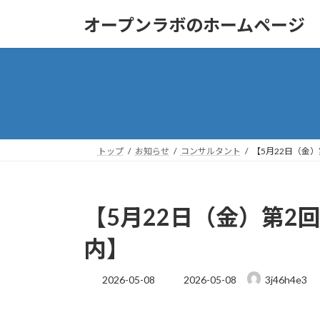
コ
ナ
オープンラボのホームページ
ン
ビ
テ
ゲ
ン
ー
ツ
シ
へ
ョ
ス
ン
キ
に
ッ
移
トップ
お知らせ
コンサルタント
【5月22日（金
プ
動
【5月22日（金）第2
内】
最
2026-05-08
2026-05-08
3j46h4e3
終
更
新